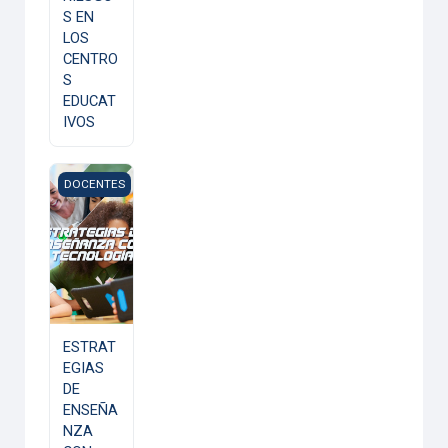
S EN
LOS
CENTRO
S
EDUCAT
IVOS
ESTRATEGIAS DE ENSEÑANZA CON TECNOLOGÍA
DOCENTES
ESTRAT
EGIAS
DE
ENSEÑA
NZA