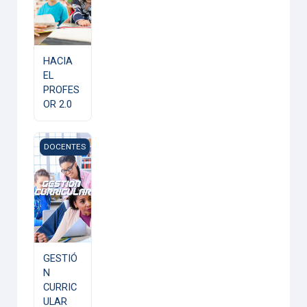
HACIA
EL
PROFES
OR 2.0
GESTIÓN CURRICULAR
DOCENTES
GESTIÓ
N
CURRIC
ULAR