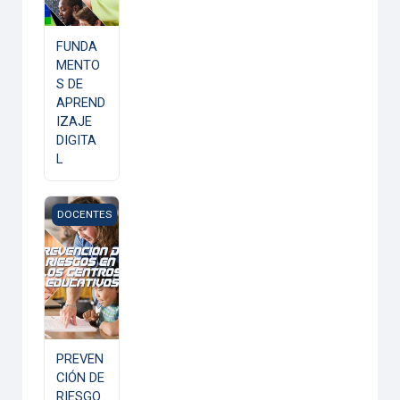
FUNDA
MENTO
S DE
APREND
IZAJE
DIGITA
L
PREVENCIÓN DE RIESGOS EN LOS CENTROS EDUCATIVOS
DOCENTES
PREVEN
CIÓN DE
RIESGO